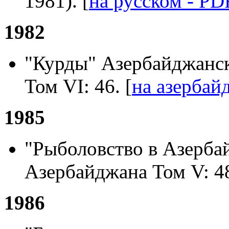
1981). [
на русском - PD
1982
"Курды" Азербайджанск
Том VI: 46. [
на азербай
1985
"Рыболовство в Азерба
Азербайджана Том V: 48
1986