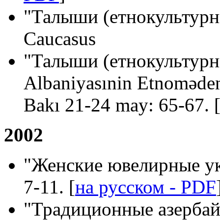
"Талыши (етнокультурны
Caucasus
"Талыши (етнокультурн
Albaniyasınin Etnomədeni
Bakı 21-24 may: 65-67. 
2002
"Женские ювелирные укр
7-11. [
на русском - PDF
"Традиционные азербай