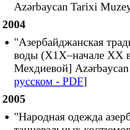
Azərbaycan Tarixi Muzey
2004
"Азербайджанская трад
воды (Х1Х–начале ХХ ве
Мехдиевой] Azərbaycan T
русском - PDF
]
2005
"Народная одежда азерб
танцевальных костюмов"