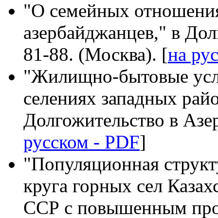
"О семейных отношения
азербайджанцев," в До
81-88. (Москва). [
на ру
"Жилищно-бытовые усл
селениях западных рай
Долгожительство в Азер
русском - PDF
]
"Популяционная структ
круга горных сел Каза
ССР с повышенным про