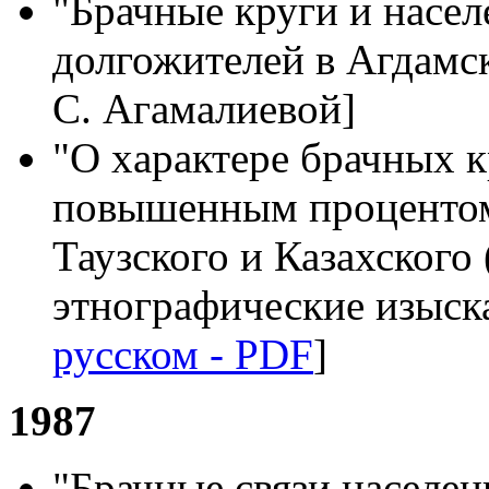
"Брачные круги и насе
долгожителей в Агдамск
С. Агамалиевой]
"О xарактере брачных к
повышенным процентом
Таузского и Казахского
этнографические изыска
русском - PDF
]
1987
"Брачные связи населен